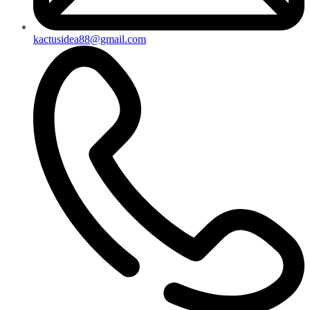
kactusidea88@gmail.com