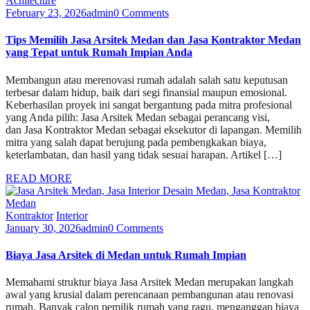
Achitecture
February 23, 2026
admin
0 Comments
Tips Memilih Jasa Arsitek Medan dan Jasa Kontraktor Medan
yang Tepat untuk Rumah Impian Anda
Membangun atau merenovasi rumah adalah salah satu keputusan
terbesar dalam hidup, baik dari segi finansial maupun emosional.
Keberhasilan proyek ini sangat bergantung pada mitra profesional
yang Anda pilih: Jasa Arsitek Medan sebagai perancang visi,
dan Jasa Kontraktor Medan sebagai eksekutor di lapangan. Memilih
mitra yang salah dapat berujung pada pembengkakan biaya,
keterlambatan, dan hasil yang tidak sesuai harapan. Artikel […]
READ MORE
Kontraktor
Interior
January 30, 2026
admin
0 Comments
Biaya Jasa Arsitek di Medan untuk Rumah Impian
Memahami struktur biaya Jasa Arsitek Medan merupakan langkah
awal yang krusial dalam perencanaan pembangunan atau renovasi
rumah. Banyak calon pemilik rumah yang ragu, menganggap biaya