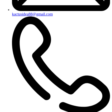
kactusidea88@gmail.com